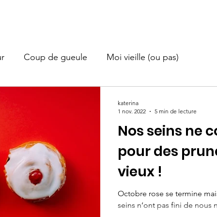
Accueil
À propos
Projet Yaya
Contact
Blog
r
Coup de gueule
Moi vieille (ou pas)
katerina
1 nov. 2022
5 min de lecture
Nos seins ne 
pour des prun
vieux !
Octobre rose se termine mais
seins n’ont pas fini de nous