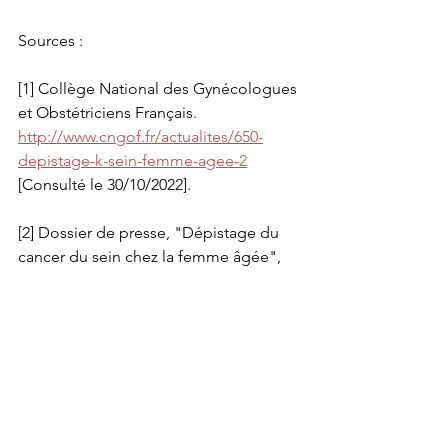
Sources :
[1] Collège National des Gynécologues 
et Obstétriciens Français. 
http://www.cngof.fr/actualites/650-
depistage-k-sein-femme-agee-2
[Consulté le 30/10/2022].
[2]
 Dossier de presse, "Dépistage du 
cancer du sein chez la femme âgée", 
Collège National des Gynécologue
s et 
Obstétriciens Français, avec le soutien 
de Ligue nationale contre le cancer et 
son comité du Bas-Rhin. 
http://www.cngof.fr/actualites/650-
depistage-k-sein-femme-agee-2
[Consulté le 30/10/2022].