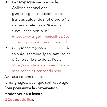
La 
campagne 
menée par le
Collège national des 
gynécologues et obstétriciens 
français autour du mot d’ordre "la 
vie ne s’arrête pas à 74 ans, la 
surveillance non plus" : 
http://www.cngof.fr/actualites/650-
depistage-k-sein-femme-agee-2
Cinq 
idées reçues
 sur le cancer du 
sein de la femme âgée, battues en 
brèche sur le site de La Poste : 
https://www.laposte.fr/senior/fem
mes-agees-et-cancer-du-sein
Avis aux commentaires et 
témoignages, quel que soit votre âge !
Pour poursuivre la conversation, 
rendez-vous sur Insta : 
@Coupdevieilles
.