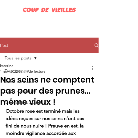
Post
Tous les posts
katerina
Tous les posts
1 nov. 2022
5 min de lecture
Nos seins ne comptent
Coup de coeur
pas pour des prunes...
Coup de gueule
même vieux !
Moi vieille (ou pas)
Octobre rose est terminé mais les 
idées reçues sur nos seins n’ont pas 
fini de nous nuire ! Preuve en est, la 
moindre vigilance accordée aux 