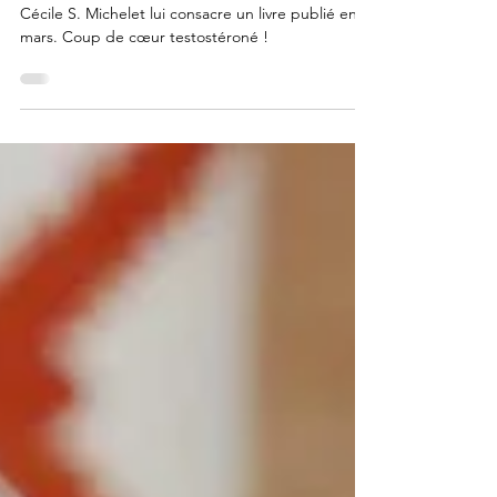
savoir sur l’andropause, ou
le mythe de "l’homme dur"
L’andropause, ça vous dit quelque chose ? Anne-
Cécile S. Michelet lui consacre un livre publié en
mars. Coup de cœur testostéroné !