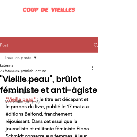
Post
Tous les posts
katerina
Tous les posts
23 mai 2023
5 min de lecture
"Vieille peau", brûlot
Coup de coeur
féministe et anti-âgiste
Coup de gueule
"Vieille peau"
 : le titre est décapant et 
Moi vieille (ou pas)
le propos du livre, publié le 17 mai aux 
éditions Belfond, franchement 
réjouissant. Dans cet essai que la 
journaliste et militante féministe Fiona 
Schmidt consacre aux femmes, à leur 