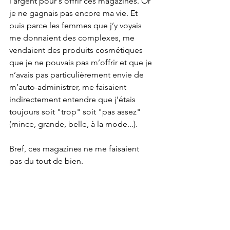
l’argent pour s’offrir ces magazines. Or 
je ne gagnais pas encore ma vie. Et 
puis parce les femmes que j’y voyais 
me donnaient des complexes, me 
vendaient des produits cosmétiques 
que je ne pouvais pas m’offrir et que je 
n’avais pas particulièrement envie de 
m’auto-administrer, me faisaient 
indirectement entendre que j’étais 
toujours soit "trop" soit "pas assez" 
(mince, grande, belle, à la mode...).
Bref, ces magazines ne me faisaient 
pas du tout de bien.
Féminines à tous prix ?
Celle qui a longtemps été journaliste 
dans la presse féminine sait de quoi 